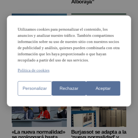
Alboraya”
Utilizamos cookies para personalizar el contenido, los
anuncios y analizar nuestro tráfico. También compartimos
Llibertat i
información sobre su uso de nuestro sitio con nuestros socios
seguretat en la
de publicidad y análisis, quienes pueden combinarla con otra
nova normalitat
información que les haya proporcionado o que hayan
recopilado a partir del uso de sus servicios.
La inquietante «Nueva
Política de cookies
Normalidad»
Personalizar
Rechazar
Aceptar
«La nueva normalidad»
Burjassot se adapta a la
se prolongará hasta
‘nueva normalidad’ y