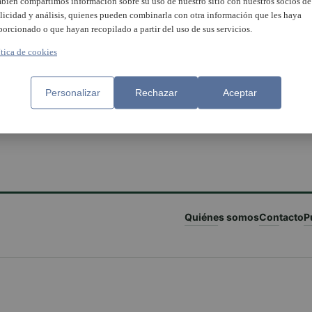
bién compartimos información sobre su uso de nuestro sitio con nuestros socios de
licidad y análisis, quienes pueden combinarla con otra información que les haya
porcionado o que hayan recopilado a partir del uso de sus servicios.
ítica de cookies
Personalizar
Rechazar
Aceptar
Quiénes somos
Contacto
P