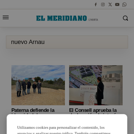
nuevo Arnau
Paterna defiende la
El Consell aprueba la
idoneidad de sus
declaración de interés
terrenos para la
público y general las
construcción del nuevo
obras de construcción
Utilizamos cookies para personalizar el contenido, los
Arnau de Vilanova
del nuevo hospital
anuncios y analizar nuestro tráfico. También compartimos