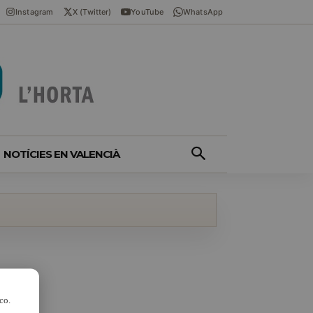
Instagram
X (Twitter)
YouTube
WhatsApp
NOTÍCIES EN VALENCIÀ
co.