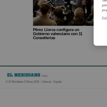
Tam
pub
E
pro
Pol
Pérez Llorca configura un
Gobierno valenciano con 11
Consellerias
© El Meridiano L'Horta 2026 - Valencia - España