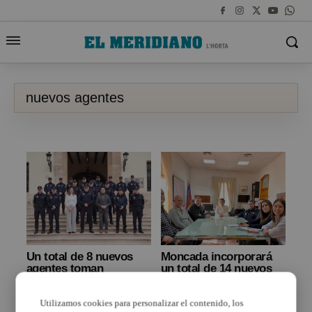
nuevos agentes
Un total de 8 nuevos
Moncada incorporará
agentes toman
un total de 14 nuevos
posesión como
agentes a la Policía
funcionarios de las
Local
Utilizamos cookies para personalizar el contenido, los
plazas vacantes en la