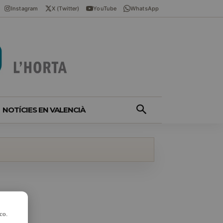
Instagram
X (Twitter)
YouTube
WhatsApp
NOTÍCIES EN VALENCIÀ
co.