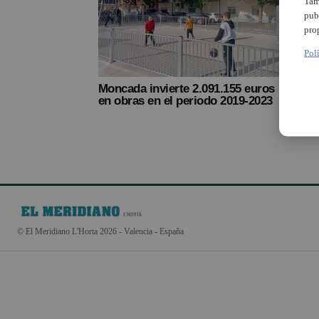
Tam
pub
pro
Pol
Moncada invierte 2.091.155 euros
en obras en el periodo 2019-2023
© El Meridiano L'Horta 2026 - Valencia - España