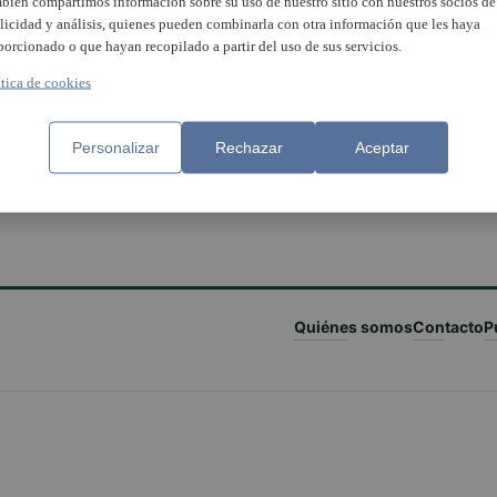
bién compartimos información sobre su uso de nuestro sitio con nuestros socios de
licidad y análisis, quienes pueden combinarla con otra información que les haya
porcionado o que hayan recopilado a partir del uso de sus servicios.
ítica de cookies
Personalizar
Rechazar
Aceptar
Quiénes somos
Contacto
P