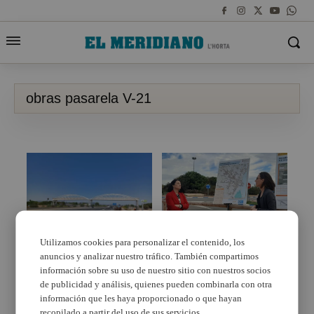
obras pasarela V-21
Utilizamos cookies para personalizar el contenido, los
anuncios y analizar nuestro tráfico. También compartimos
Instalada la pasarela
La Consellera de
que abrirá en
movilidad anuncia que
información sobre su uso de nuestro sitio con nuestros socios
septiembre en la Pobla
en junio comenzarán
de publicidad y análisis, quienes pueden combinarla con otra
de Farnals
las obras de la pasarela
información que les haya proporcionado o que hayan
sobre la V-21 en La
recopilado a partir del uso de sus servicios.