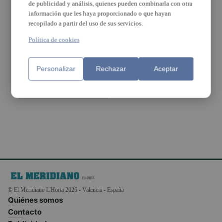
de publicidad y análisis, quienes pueden combinarla con otra
información que les haya proporcionado o que hayan
recopilado a partir del uso de sus servicios.
El Observatorio
Astronómico de
Política de cookies
Albuixech nos
ayuda a
descubrir el
Personalizar
Rechazar
Aceptar
universo
© El Meridiano L'Horta 2026 - Valencia - España
Quiénes somos
Contacto