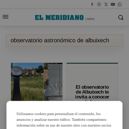
observatorio astronómico de albuixech
El observatorio
de Albuixech te
invita a conocer
la luna
Albuixech amplía su
parque astronómico
Utilizamos cookies para personalizar el contenido, los
con dos nuevos relojes
anuncios y analizar nuestro tráfico. También compartimos
de sol
información sobre su uso de nuestro sitio con nuestros socios