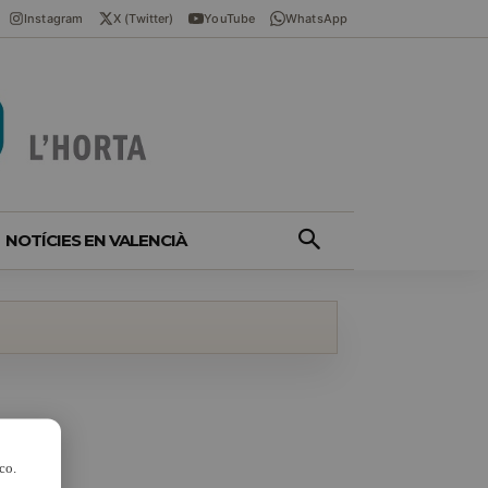
Instagram
X (Twitter)
YouTube
WhatsApp
NOTÍCIES EN VALENCIÀ
co.