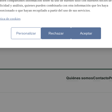
bién compartimos información sobre su uso de nuestro sitio con nuestros socios de
licidad y análisis, quienes pueden combinarla con otra información que les haya
porcionado o que hayan recopilado a partir del uso de sus servicios.
ítica de cookies
Personalizar
Rechazar
Aceptar
Quiénes somos
Contacto
P