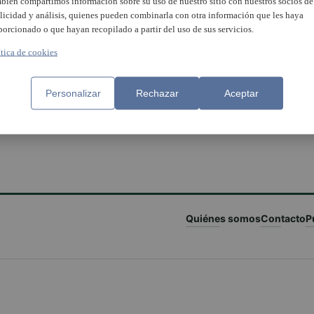
bién compartimos información sobre su uso de nuestro sitio con nuestros socios de
licidad y análisis, quienes pueden combinarla con otra información que les haya
porcionado o que hayan recopilado a partir del uso de sus servicios.
ítica de cookies
licía Nacional detiene a tres
Personalizar
Rechazar
Aceptar
onas en dos operaciones
iales en Valencia y Torrent
Quiénes somos
Contacto
P