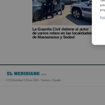
Tam
pub
pro
Pol
La Guardia Civil detiene al autor
La Po
de varios robos en las localidades
pers
de Massanassa y Sedaví
polic
© El Meridiano L'Horta 2026 - Valencia - España