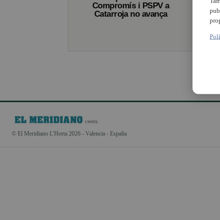
Tam
Compromís i PSPV a
pub
Catarroja no avança
pro
Pol
© El Meridiano L'Horta 2026 - Valencia - España