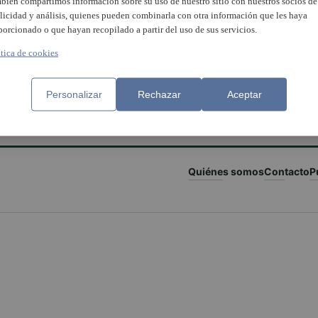
bién compartimos información sobre su uso de nuestro sitio con nuestros socios de
licidad y análisis, quienes pueden combinarla con otra información que les haya
porcionado o que hayan recopilado a partir del uso de sus servicios.
ítica de cookies
Personalizar
Rechazar
Aceptar
Quiénes somos
Contacto
P