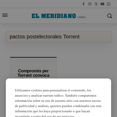
pactos postelectorales Torrent
Compromís per
Torrent convoca
a los vecinos a
su Asamblea
Abierta de
Utilizamos cookies para personalizar el contenido, los
mañana
anuncios y analizar nuestro tráfico. También compartimos
información sobre su uso de nuestro sitio con nuestros socios
de publicidad y análisis, quienes pueden combinarla con otra
información que les haya proporcionado o que hayan
recopilado a partir del uso de sus servicios.