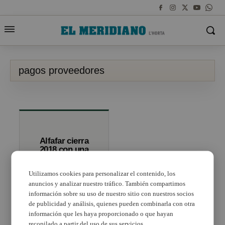
pagos proveedores
Alfafar cierra
2018 con una
media de pago a
proveedores
Utilizamos cookies para personalizar el contenido, los
inferior a 7 días
anuncios y analizar nuestro tráfico. También compartimos
información sobre su uso de nuestro sitio con nuestros socios
de publicidad y análisis, quienes pueden combinarla con otra
información que les haya proporcionado o que hayan
recopilado a partir del uso de sus servicios.