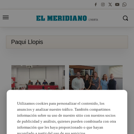
Paqui Llopis
Utilizamos cookies para personalizar el contenido, los
Paqui Llopis gobernará
anuncios y analizar nuestro tráfico. También compartimos
Maribel Albalat, Jesús
en Llocnou de la
Monzó y Paqui Llopis
información sobre su uso de nuestro sitio con nuestros socios
Corona sin oposición
ocuparán las
de publicidad y análisis, quienes pueden combinarla con otra
vicepresidencias de la
información que les haya proporcionado o que hayan
Mancomunitat de
recopilado a partir del uso de sus servicios.