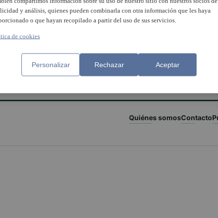
bién compartimos información sobre su uso de nuestro sitio con nuestros socios de
licidad y análisis, quienes pueden combinarla con otra información que les haya
porcionado o que hayan recopilado a partir del uso de sus servicios.
ítica de cookies
Personalizar
Rechazar
Aceptar
Quiénes somos
Contacto
P