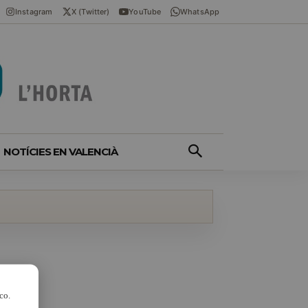
Instagram
X (Twitter)
YouTube
WhatsApp
NOTÍCIES EN VALENCIÀ
co.