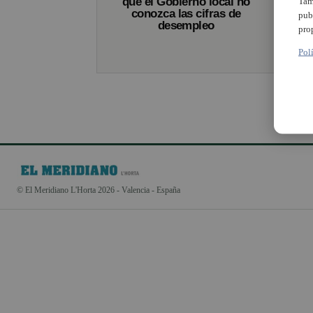
que el Gobierno local no
Tam
conozca las cifras de
pub
desempleo
pro
Pol
© El Meridiano L'Horta 2026 - Valencia - España