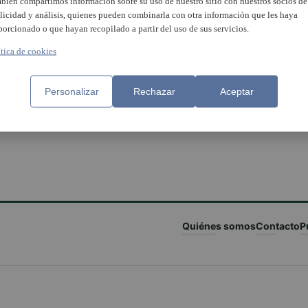
bién compartimos información sobre su uso de nuestro sitio con nuestros socios de
licidad y análisis, quienes pueden combinarla con otra información que les haya
porcionado o que hayan recopilado a partir del uso de sus servicios.
ítica de cookies
Personalizar
Rechazar
Aceptar
Quiénes somos
Contacto
P