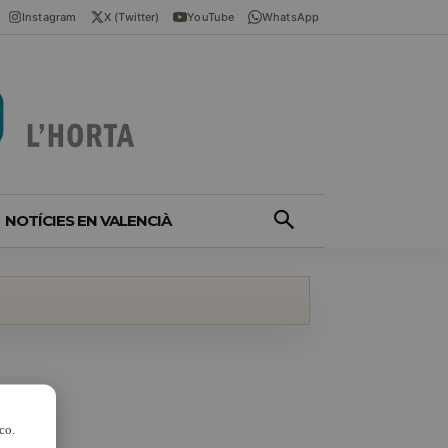
Instagram
X (Twitter)
YouTube
WhatsApp
NOTÍCIES EN VALENCIÀ
co.