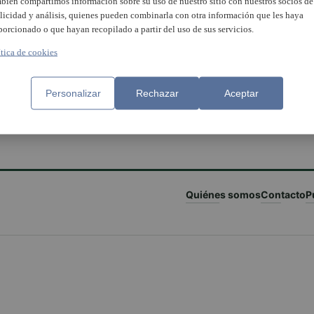
bién compartimos información sobre su uso de nuestro sitio con nuestros socios de
licidad y análisis, quienes pueden combinarla con otra información que les haya
porcionado o que hayan recopilado a partir del uso de sus servicios.
ítica de cookies
Personalizar
Rechazar
Aceptar
Quiénes somos
Contacto
P