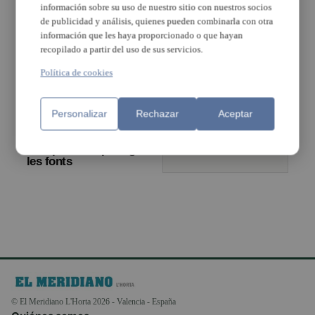
información sobre su uso de nuestro sitio con nuestros socios
de publicidad y análisis, quienes pueden combinarla con otra
información que les haya proporcionado o que hayan
recopilado a partir del uso de sus servicios.
Paiporta prohibix
Política de cookies
el llançament de
petards en zones
de jocs infantils
Paiporta senyalitza les
Personalizar
Rechazar
Aceptar
zones infantils per a
indicar la prohibició de
tirar petards i protegeix
les fonts
© El Meridiano L'Horta 2026 - Valencia - España