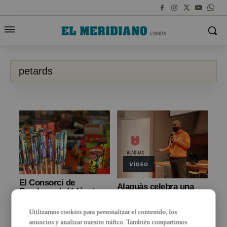
petards
VÍDEO
El Consorci de
Alaquàs celebra una
Bombers de València
xarrada sobre la por de
aconsella sobre un bon
gossos i gats als
ús dels petards
Utilizamos cookies para personalizar el contenido, los
petards
anuncios y analizar nuestro tráfico. También compartimos