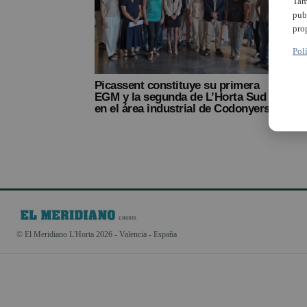
Tam
pub
pro
Pol
Picassent constituye su primera
Dete
EGM y la segunda de L’Horta Sud
tráfi
en el área industrial de Codonyers
de l’
© El Meridiano L'Horta 2026 - Valencia - España