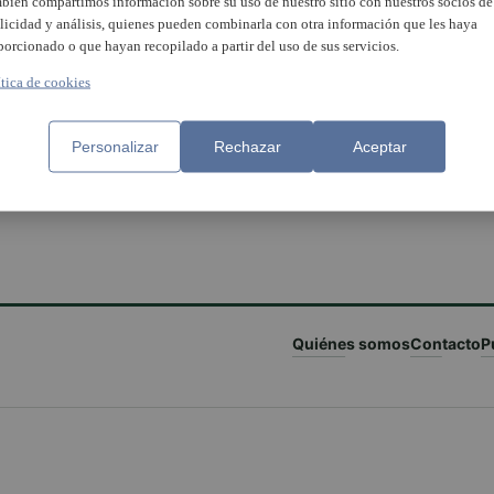
bién compartimos información sobre su uso de nuestro sitio con nuestros socios de
licidad y análisis, quienes pueden combinarla con otra información que les haya
porcionado o que hayan recopilado a partir del uso de sus servicios.
ítica de cookies
nidas dos personas por
Personalizar
Rechazar
Aceptar
co de drogas en municipios
Horta Sud y València
Quiénes somos
Contacto
P