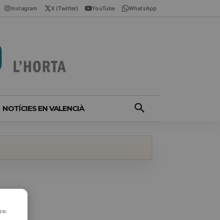
Instagram
X (Twitter)
YouTube
WhatsApp
NOTÍCIES EN VALENCIÀ
co.