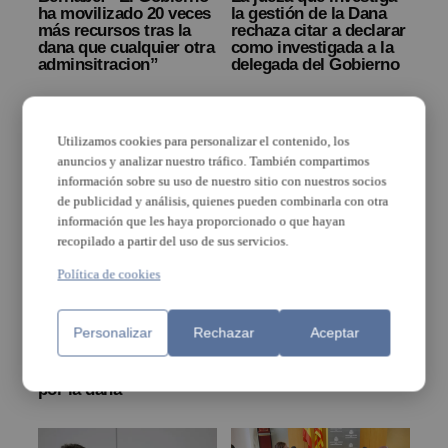
ha movilizado 20 veces
la gestión de la Dana
más recursos tras la
rechaza citar a declarar
dana que cualquier otra
como investigada a la
adminsitracion”
delegada del Gobierno
Utilizamos cookies para personalizar el contenido, los
anuncios y analizar nuestro tráfico. También compartimos
información sobre su uso de nuestro sitio con nuestros socios
de publicidad y análisis, quienes pueden combinarla con otra
información que les haya proporcionado o que hayan
recopilado a partir del uso de sus servicios.
El Ministerio de
La delegada del
Agricultura, Pesca y
Gobierno y la alcaldesa
Política de cookies
Alimentación eleva a
de Quart de Poblet
69,6 millones de euros
unen fuerzas para la
el pago de ayudas
reconstrucción del
Personalizar
Rechazar
Aceptar
directas para los
municipio
agricultores y
ganaderos afectados
por la dana