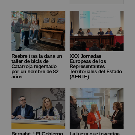
Reabre tras la dana un
XXX Jornadas
taller de bicis de
Europeas de los
Catarroja regentado
Representantes
por un hombre de 82
Territoriales del Estado
años
(AERTE)
Bernabé: “El Gobierno
La jueza que investiga