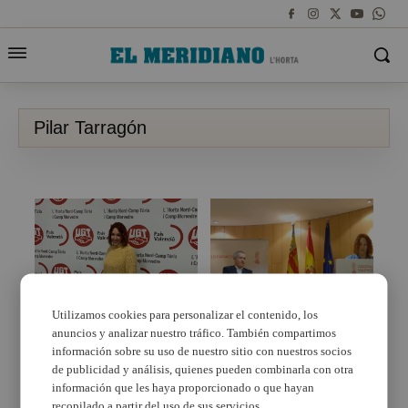
Pilar Tarragón
Utilizamos cookies para personalizar el contenido, los
anuncios y analizar nuestro tráfico. También compartimos
Pilar Tarragón Maicas
Pilar Tarragón ha
“Después de 9 años
tomado posesión de su
información sobre su uso de nuestro sitio con nuestros socios
como secretaria
cargo como consejera
de publicidad y análisis, quienes pueden combinarla con otra
general de ugt en la
del CES CV
información que les haya proporcionado o que hayan
comarca he decidido no
recopilado a partir del uso de sus servicios.