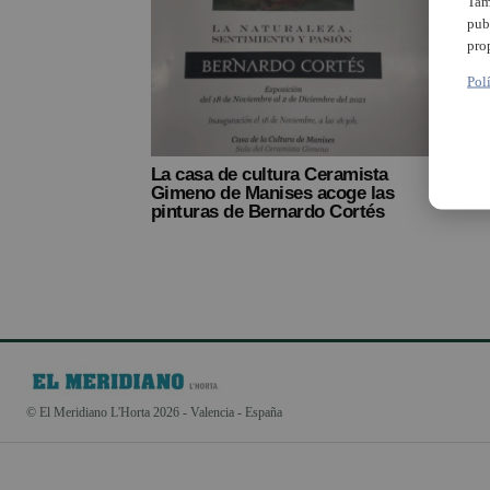
Tam
pub
pro
Pol
La casa de cultura Ceramista
Gimeno de Manises acoge las
pinturas de Bernardo Cortés
© El Meridiano L'Horta 2026 - Valencia - España