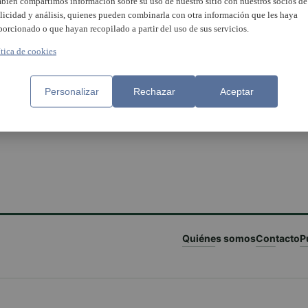
bién compartimos información sobre su uso de nuestro sitio con nuestros socios de
licidad y análisis, quienes pueden combinarla con otra información que les haya
porcionado o que hayan recopilado a partir del uso de sus servicios.
ítica de cookies
Personalizar
Rechazar
Aceptar
Quiénes somos
Contacto
P