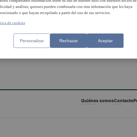
bién compartimos información sobre su uso de nuestro sitio con nuestros socios de
licidad y análisis, quienes pueden combinarla con otra información que les haya
porcionado o que hayan recopilado a partir del uso de sus servicios.
ítica de cookies
Personalizar
Rechazar
Aceptar
Quiénes somos
Contacto
P