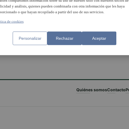
bién compartimos información sobre su uso de nuestro sitio con nuestros socios de
licidad y análisis, quienes pueden combinarla con otra información que les haya
porcionado o que hayan recopilado a partir del uso de sus servicios.
ítica de cookies
Personalizar
Rechazar
Aceptar
Quiénes somos
Contacto
P