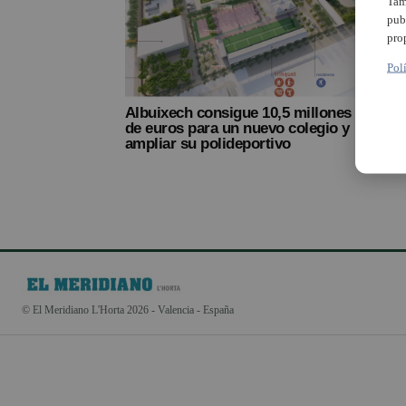
Tam
pub
pro
Pol
Albuixech consigue 10,5 millones
de euros para un nuevo colegio y
ampliar su polideportivo
© El Meridiano L'Horta 2026 - Valencia - España