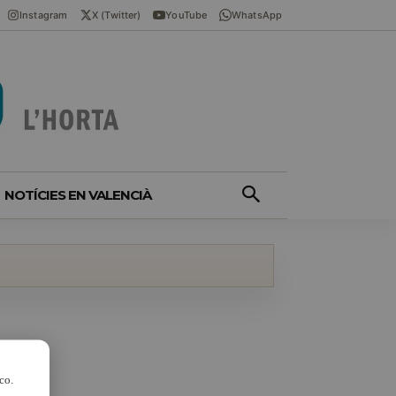
Instagram
X (Twitter)
YouTube
WhatsApp
NOTÍCIES EN VALENCIÀ
co.