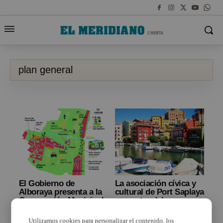
plan general
El Gobierno de
La asociación cívica y
Alboraya presenta a la
cultural de Port Saplaya
Corporación Municipal
en contra del nuevo
el nuevo Plan General,
Plan General
tras aceptar parte de
Utilizamos cookies para personalizar el contenido, los