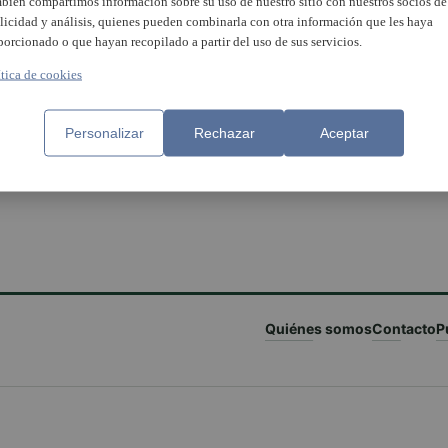
bién compartimos información sobre su uso de nuestro sitio con nuestros socios de
licidad y análisis, quienes pueden combinarla con otra información que les haya
porcionado o que hayan recopilado a partir del uso de sus servicios.
ítica de cookies
Personalizar
Rechazar
Aceptar
Quiénes somos
Contacto
P