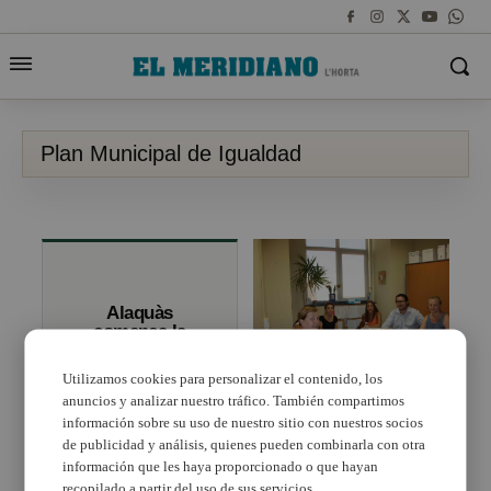
Plan Municipal de Igualdad
Alaquàs
comença la
redacció del Pla
Municipal
Utilizamos cookies para personalizar el contenido, los
d’Igualtat
anuncios y analizar nuestro tráfico. También compartimos
Paterna trabaja ya en el
Plan Municipal de
información sobre su uso de nuestro sitio con nuestros socios
Igualdad
de publicidad y análisis, quienes pueden combinarla con otra
información que les haya proporcionado o que hayan
recopilado a partir del uso de sus servicios.