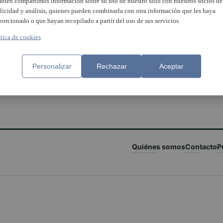
bién compartimos información sobre su uso de nuestro sitio con nuestros socios de
licidad y análisis, quienes pueden combinarla con otra información que les haya
porcionado o que hayan recopilado a partir del uso de sus servicios.
ítica de cookies
Personalizar
Rechazar
Aceptar
Quiénes somos
Contacto
P