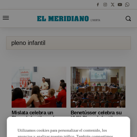
pleno infantil
Mislata celebra un
Benetússer celebra su
Pleno Infantil con los
XVIII Pleno Infantil
niños y niñas del
dedicado a los vínculos
Consejo de Infancia y
afectivos
Utilizamos cookies para personalizar el contenido, los
Adolescencia
intergeneracionales
anuncios y analizar nuestro tráfico. También compartimos