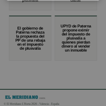
plusvalía
causa’
UPYD de Paterna
El gobierno de
propone eximir
Paterna rechaza
del impuesto de
la propuesta del
plusvalía a
PP de una rebaja
quienes pierdan
en el impuesto
dinero al vender
de plusvalía
un inmueble
© El Meridiano L'Horta 2026 - Valencia - España