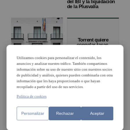
del IBI y la liquidación
de la Plusvalía
Torrent quiere
congelar tasas,
impuestos y
precios públicos
Utilizamos cookies para personalizar el contenido, los
en 2019
La nova ordenança
anuncios y analizar nuestro tráfico. También compartimos
d’Alaquàs rebaixa la
información sobre su uso de nuestro sitio con nuestros socios
plusvàlia sobre les
de publicidad y análisis, quienes pueden combinarla con otra
vivendes
información que les haya proporcionado o que hayan
recopilado a partir del uso de sus servicios.
Política de cookies
El PSOE de
Torrent duplica
Mislata rechaza
el porcentaje de
una propuesta
bonificación en
Personalizar
Rechazar
Aceptar
del PP para
la plusvalía de
bonificar el
transmisión de
impuesto de
vivienda ‘mortis