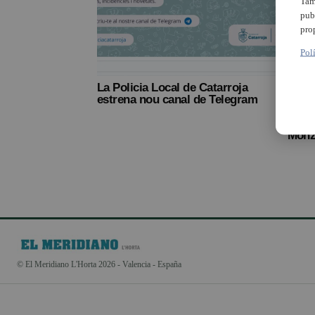
Tam
pub
pro
Pol
La Policia Local de Catarroja
El Gr
estrena nou canal de Telegram
Cata
segur
acont
Mon
© El Meridiano L'Horta 2026 - Valencia - España