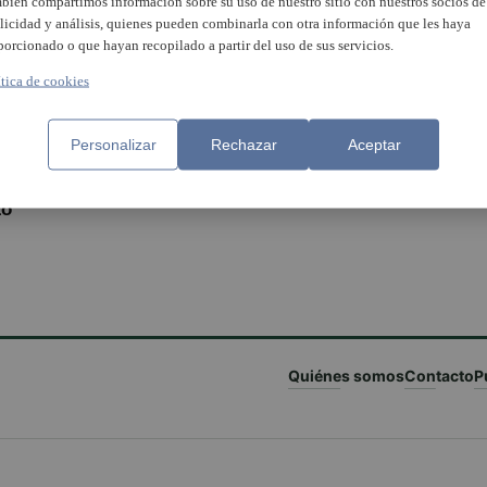
bién compartimos información sobre su uso de nuestro sitio con nuestros socios de
licidad y análisis, quienes pueden combinarla con otra información que les haya
porcionado o que hayan recopilado a partir del uso de sus servicios.
ítica de cookies
upo Municipal Socialista de
Catarroja fa balanç de les
Personalizar
Rechazar
Aceptar
rroja convoca un consejo de
actuacions de la Policía Loca
idad para aclarar los hechos
durant l’estat d’alarma
ecidos entre la policía y
zó
Quiénes somos
Contacto
P