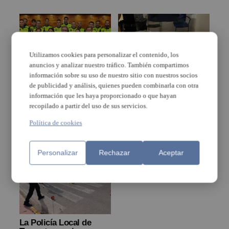
Utilizamos cookies para personalizar el contenido, los
anuncios y analizar nuestro tráfico. También compartimos
información sobre su uso de nuestro sitio con nuestros socios
de publicidad y análisis, quienes pueden combinarla con otra
La Policia Local de
La Policía Local de
información que les haya proporcionado o que hayan
Torrent incorpora 15
Torrent detiene a tres
recopilado a partir del uso de sus servicios.
nuevos agentes
hombres en posesión
de un cargamento de 16
Política de cookies
kilos marihuana
Personalizar
Rechazar
Aceptar
La Policía Local de