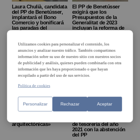
Laura Chulià, candidata
El PP de Benetússer
del PP de Benetússer,
exigirá que los
implantará el Bono
Presupuestos de la
Comercio y bonificará
Generalitat de 2023
las paradas del
incluyan la reforma de
mercado municipal a
la plaza Cardenal
los nuevos
Benlloch
emprendedores
Utilizamos cookies para personalizar el contenido, los
anuncios y analizar nuestro tráfico. También compartimos
información sobre su uso de nuestro sitio con nuestros socios
de publicidad y análisis, quienes pueden combinarla con otra
información que les haya proporcionado o que hayan
recopilado a partir del uso de sus servicios.
Política de cookies
El PP de Benetússer
El pleno de Benetússer
Personalizar
Rechazar
Aceptar
critica «la falta de
aprueba la
apoyo del PSPV a la
modificación de crédito
eliminación de barreras
referente al remanente
arquitectónicas»
de tesorería del año
2021 con la abstención
del PP