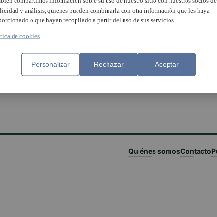
bién compartimos información sobre su uso de nuestro sitio con nuestros socios de
licidad y análisis, quienes pueden combinarla con otra información que les haya
porcionado o que hayan recopilado a partir del uso de sus servicios.
ítica de cookies
ocialistas de Paterna
Personalizar
Rechazar
Aceptar
arán la mejor crítica política
ra
Quiénes somos
Contacto
P