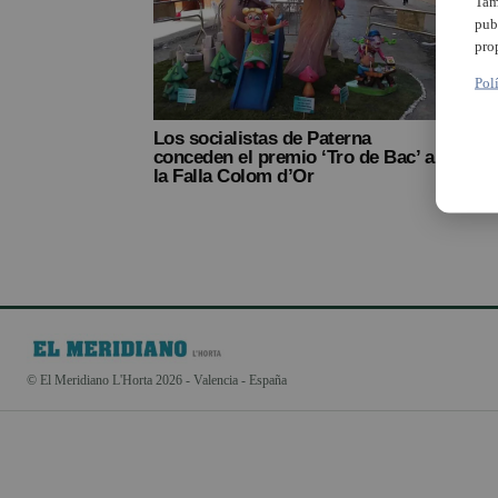
Tam
pub
pro
Pol
Los socialistas de Paterna
Los s
conceden el premio ‘Tro de Bac’ a
premi
la Falla Colom d’Or
falle
© El Meridiano L'Horta 2026 - Valencia - España