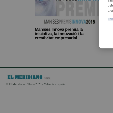
Tam
pub
pro
Pol
Manises Innova premia la
iniciativa, la innovació i la
creativitat empresarial
© El Meridiano L'Horta 2026 - Valencia - España