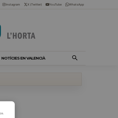
Instagram
X (Twitter)
YouTube
WhatsApp
NOTÍCIES EN VALENCIÀ
co.