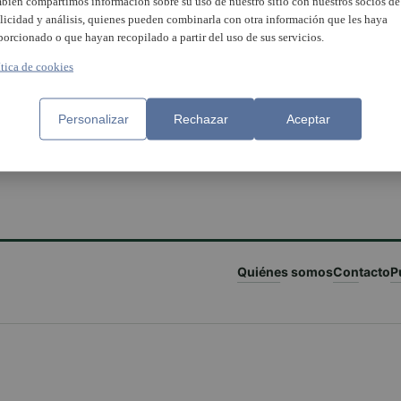
bién compartimos información sobre su uso de nuestro sitio con nuestros socios de
licidad y análisis, quienes pueden combinarla con otra información que les haya
porcionado o que hayan recopilado a partir del uso de sus servicios.
ítica de cookies
Personalizar
Rechazar
Aceptar
Quiénes somos
Contacto
P