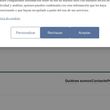
bién compartimos información sobre su uso de nuestro sitio con nuestros socios de
licidad y análisis, quienes pueden combinarla con otra información que les haya
porcionado o que hayan recopilado a partir del uso de sus servicios.
ítica de cookies
Personalizar
Rechazar
Aceptar
Quiénes somos
Contacto
P