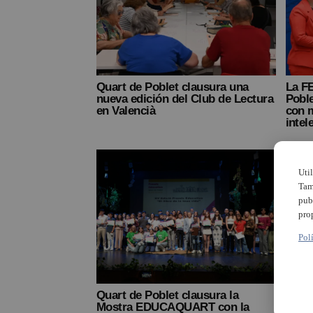
Quart de Poblet clausura una
La F
nueva edición del Club de Lectura
Poble
en Valencià
con 
intel
Uti
Tam
pub
pro
Pol
Quart de Poblet clausura la
La Ge
Mostra EDUCAQUART con la
punt