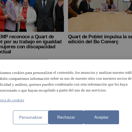
EMP reconoce a Quart de
Quart de Poblet impulsa la s
t por su trabajo en igualdad
edición del Bo Comerç
mujeres con discapacidad
ectual
lizamos cookies para personalizar el contenido, los anuncios y analizar nuestro tráfi
bién compartimos información sobre su uso de nuestro sitio con nuestros socios de
licidad y análisis, quienes pueden combinarla con otra información que les haya
porcionado o que hayan recopilado a partir del uso de sus servicios.
ítica de cookies
Personalizar
Rechazar
Aceptar
neralitat clausura los
El Ayuntamiento de Quart de
os de gestión de escombros
Poblet invertirá un millón eu