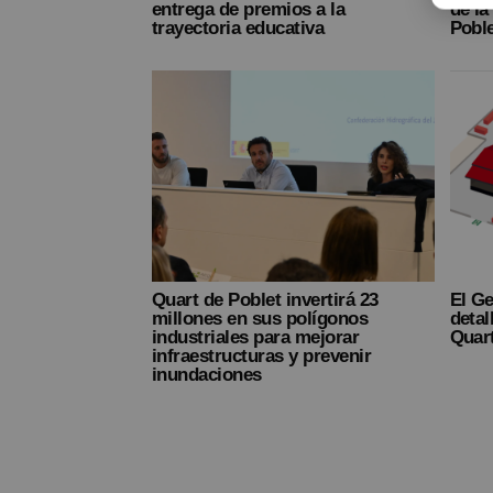
entrega de premios a la
de la
trayectoria educativa
Poble
Quart de Poblet invertirá 23
El Ge
millones en sus polígonos
detal
industriales para mejorar
Quart
infraestructuras y prevenir
inundaciones