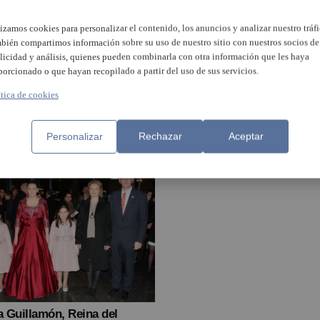
María Silla Mora lucirá u
lizamos cookies para personalizar el contenido, los anuncios y analizar nuestro tráfi
vestido inspirado en la
bién compartimos información sobre su uso de nuestro sitio con nuestros socios de
reina Isabel la Católica c
licidad y análisis, quienes pueden combinarla con otra información que les haya
una capa de seis metro
porcionado o que hayan recopilado a partir del uso de sus servicios.
nt ya conoce a su Reina del
ítica de cookies
ntro para el año 2020
Personalizar
Rechazar
Aceptar
 Guillamón, Reina del