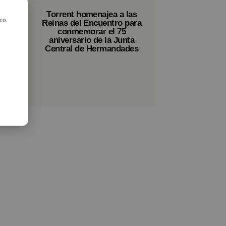
Torrent homenajea a las
n
co.
Reinas del Encuentro para
conmemorar el 75
on
aniversario de la Junta
s
Central de Hermandades