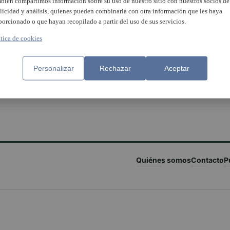
bién compartimos información sobre su uso de nuestro sitio con nuestros socios de
licidad y análisis, quienes pueden combinarla con otra información que les haya
porcionado o que hayan recopilado a partir del uso de sus servicios.
ítica de cookies
Personalizar
Rechazar
Aceptar
Quiénes somos
Contacto
P