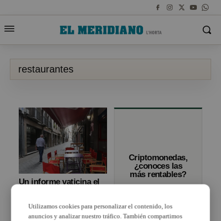
restaurantes
Criptomonedas,
¿conoces las
más rentables?
Un informe vaticina el
cierre en enero de más
de 10.000 restaurantes
Utilizamos cookies para personalizar el contenido, los
y bares en la Comunitat
Valenciana
anuncios y analizar nuestro tráfico. También compartimos