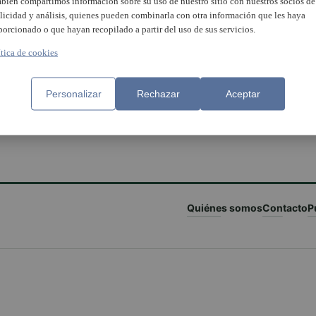
bién compartimos información sobre su uso de nuestro sitio con nuestros socios de
licidad y análisis, quienes pueden combinarla con otra información que les haya
porcionado o que hayan recopilado a partir del uso de sus servicios.
ítica de cookies
Personalizar
Rechazar
Aceptar
Quiénes somos
Contacto
P