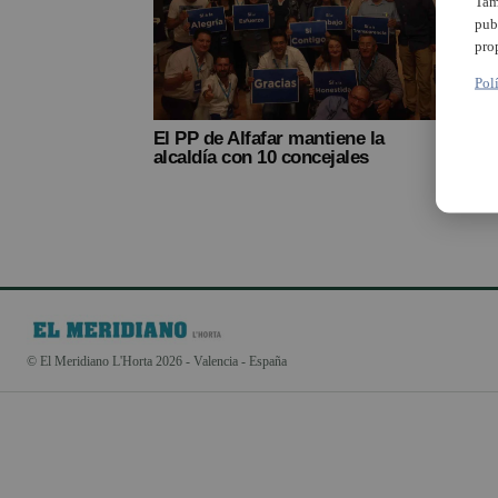
Tam
pub
pro
Pol
El PP de Alfafar mantiene la
alcaldía con 10 concejales
© El Meridiano L'Horta 2026 - Valencia - España