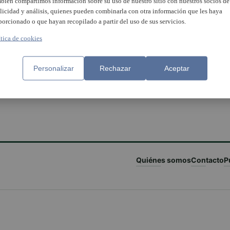
bién compartimos información sobre su uso de nuestro sitio con nuestros socios de
licidad y análisis, quienes pueden combinarla con otra información que les haya
porcionado o que hayan recopilado a partir del uso de sus servicios.
ítica de cookies
Personalizar
Rechazar
Aceptar
Quiénes somos
Contacto
P