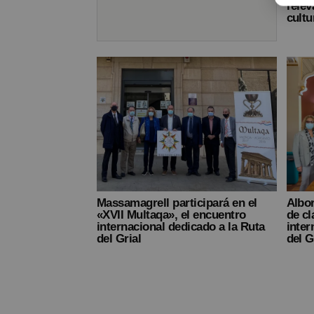
relev
cultu
Massamagrell participará en el
Albor
«XVII Multaqa», el encuentro
de cl
internacional dedicado a la Ruta
inter
del Grial
del G