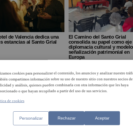
tel de Valencia dedica una
El Camino del Santo Grial
s estancias al Santo Grial
consolida su papel como eje
diplomacia cultural y modelo
señalización patrimonial en
Europa
lizamos cookies para personalizar el contenido, los anuncios y analizar nuestro tráfi
bién compartimos información sobre su uso de nuestro sitio con nuestros socios de
licidad y análisis, quienes pueden combinarla con otra información que les haya
porcionado o que hayan recopilado a partir del uso de sus servicios.
ítica de cookies
Personalizar
Rechazar
Aceptar
Massamagrell apuesta por la
rclass sobre la historia y la