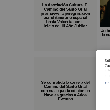
La Asociación Cultural El
Camino del Santo Grial
promueve la peregrinación
por el itinerario español
hasta Valencia con el
inicio del III Año Jubilar
Un ho
de su
Uti
Tam
pub
pro
Se consolida la carrera del
Pol
Camino del Santo Grial
con su segunda edición en
Navajas gracias a Atlos
Eventos
Maste