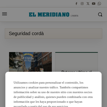
Seguridad cordà
Paterna ultima el
dispositivo de
seguridad de las
Utilizamos cookies para personalizar el contenido, los
fiestas y recibe
anuncios y analizar nuestro tráfico. También compartimos
Paterna incrementa un
la visita del
10% los efectivos de la
información sobre su uso de nuestro sitio con nuestros socios
subdelegado del
Policía Local y amplia
Gobierno
de publicidad y análisis, quienes pueden combinarla con otra
el perímetro de la zona
información que les haya proporcionado o que hayan
de fuego y las vías de
recopilado a partir del uso de sus servicios.