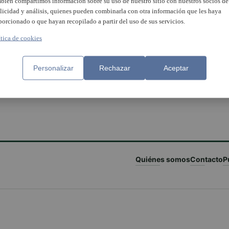
bién compartimos información sobre su uso de nuestro sitio con nuestros socios de
licidad y análisis, quienes pueden combinarla con otra información que les haya
porcionado o que hayan recopilado a partir del uso de sus servicios.
ítica de cookies
Personalizar
Rechazar
Aceptar
Quiénes somos
Contacto
P