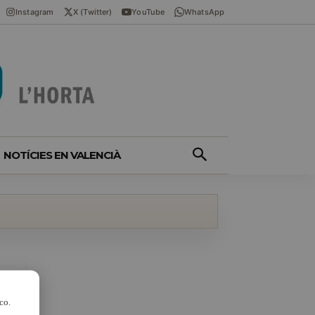
Instagram
X (Twitter)
YouTube
WhatsApp
NOTÍCIES EN VALENCIÀ
co.