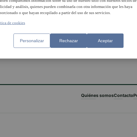
bién compartimos información sobre su uso de nuestro sitio con nuestros socios de
licidad y análisis, quienes pueden combinarla con otra información que les haya
porcionado o que hayan recopilado a partir del uso de sus servicios.
ítica de cookies
Personalizar
Rechazar
Aceptar
Quiénes somos
Contacto
P