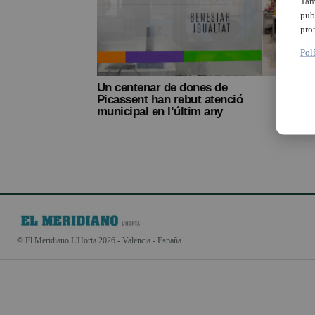
Tam
pub
pro
Pol
Un centenar de dones de
Picassent han rebut atenció
municipal en l’últim any
© El Meridiano L'Horta 2026 - Valencia - España