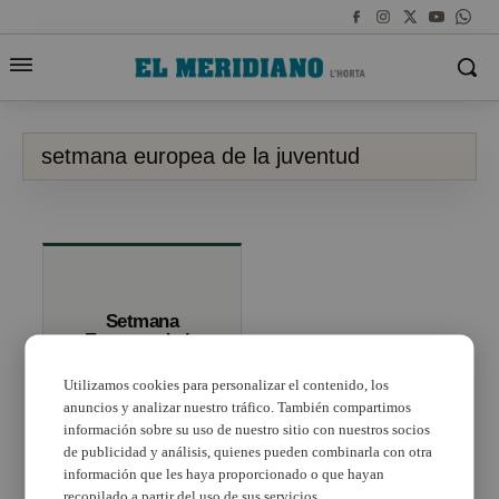
setmana europea de la juventud
Setmana
Europea de la
Joventut 2019 en
Alaquàs
Utilizamos cookies para personalizar el contenido, los
anuncios y analizar nuestro tráfico. También compartimos
información sobre su uso de nuestro sitio con nuestros socios
de publicidad y análisis, quienes pueden combinarla con otra
información que les haya proporcionado o que hayan
recopilado a partir del uso de sus servicios.