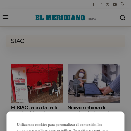
SIAC
El SIAC sale a la calle
Nuevo sistema de
para facilitar a la
registro digital en las
ciudadanía de Paterna
oficinas del SIAC de
la obtención del
Paterna para facilitar
Utilizamos cookies para personalizar el contenido, los
certificado electrónico
las gestiones
anuncios y analizar nuestro tráfico. También compartimos