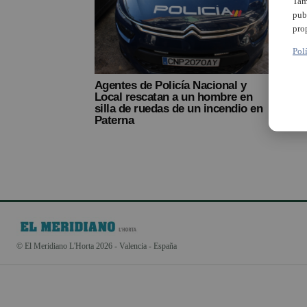
Tam
pub
pro
Pol
Agentes de Policía Nacional y
Local rescatan a un hombre en
silla de ruedas de un incendio en
Paterna
© El Meridiano L'Horta 2026 - Valencia - España