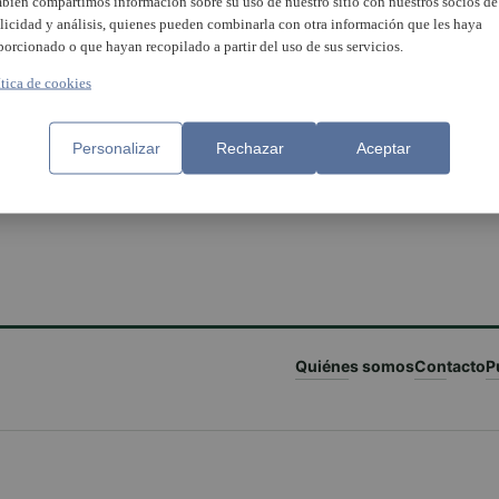
bién compartimos información sobre su uso de nuestro sitio con nuestros socios de
licidad y análisis, quienes pueden combinarla con otra información que les haya
porcionado o que hayan recopilado a partir del uso de sus servicios.
ítica de cookies
Personalizar
Rechazar
Aceptar
Quiénes somos
Contacto
P