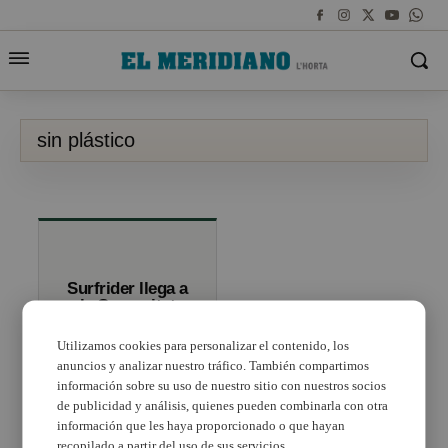
sin plástico
Surfrider llega a
la Comunitat
Valenciana con la
CaravanaSinPlástico
Utilizamos cookies para personalizar el contenido, los
anuncios y analizar nuestro tráfico. También compartimos
información sobre su uso de nuestro sitio con nuestros socios
de publicidad y análisis, quienes pueden combinarla con otra
información que les haya proporcionado o que hayan
recopilado a partir del uso de sus servicios.